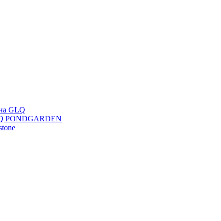
ана GLQ
 GLQ PONDGARDEN
stone