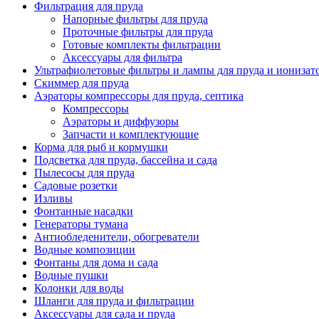
Фильтрация для пруда
Напорные фильтры для пруда
Проточные фильтры для пруда
Готовые комплекты фильтрации
Аксессуары для фильтра
Ультрафиолетовые фильтры и лампы для пруда и ионизат
Скиммер для пруда
Аэраторы компрессоры для пруда, септика
Компрессоры
Аэраторы и диффузоры
Запчасти и комплектующие
Корма для рыб и кормушки
Подсветка для пруда, бассейна и сада
Пылесосы для пруда
Садовые розетки
Изливы
Фонтанные насадки
Генераторы тумана
Антиобледенители, обогреватели
Водные композиции
Фонтаны для дома и сада
Водные пушки
Колонки для воды
Шланги для пруда и фильтрации
Аксессуары для сада и пруда