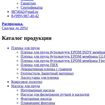
Гарантии
Сертификаты
9874042@mail.ru
8-(999)-987-40-42
Распродажа.
Скидки до 20%!
Каталог продукции
Пленка для пруда
Пленка для пруда бутилкаучук EPDM INDY мембр
Пленка для пруда бутилкаучук EPDM мембрана
Пленка для пруда бутилкаучук EPDM мембрана Fire
Пленка для пруда ПВХ
Декоративная пленка с гравием
Геотекстиль Защитный материал
Аксессуары для пленки
Кокосовое полотно
Насосы для пруда
Интерьерные насосы
Насосы для фильтрации ручьев и каскадов
Фонтанные насосы
Плавающие фонтаны