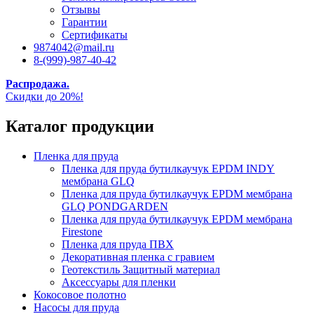
Отзывы
Гарантии
Сертификаты
9874042@mail.ru
8-(999)-987-40-42
Распродажа.
Скидки до 20%!
Каталог продукции
Пленка для пруда
Пленка для пруда бутилкаучук EPDM INDY
мембрана GLQ
Пленка для пруда бутилкаучук EPDM мембрана
GLQ PONDGARDEN
Пленка для пруда бутилкаучук EPDM мембрана
Firestone
Пленка для пруда ПВХ
Декоративная пленка с гравием
Геотекстиль Защитный материал
Аксессуары для пленки
Кокосовое полотно
Насосы для пруда