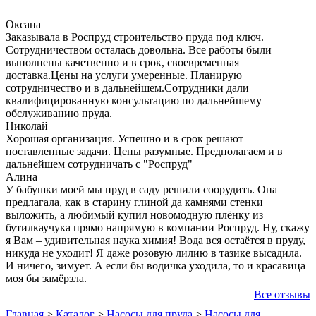
Оксана
Заказывала в Роспруд строительство пруда под ключ.
Сотрудничеством осталась довольна. Все работы были
выполнены качетвенно и в срок, своевременная
доставка.Цены на услуги умеренные. Планирую
сотрудничество и в дальнейшем.Сотрудники дали
квалифицированную консультацию по дальнейшему
обслуживанию пруда.
Николай
Хорошая организация. Успешно и в срок решают
поставленные задачи. Цены разумные. Предполагаем и в
дальнейшем сотрудничать с "Роспруд"
Алина
У бабушки моей мы пруд в саду решили соорудить. Она
предлагала, как в старину глиной да камнями стенки
выложить, а любимый купил новомодную плёнку из
бутилкаучука прямо напрямую в компании Роспруд. Ну, скажу
я Вам – удивительная наука химия! Вода вся остаётся в пруду,
никуда не уходит! Я даже розовую лилию в тазике высадила.
И ничего, зимует. А если бы водичка уходила, то и красавица
моя бы замёрзла.
Все отзывы
Главная
>
Каталог
>
Насосы для пруда
>
Насосы для