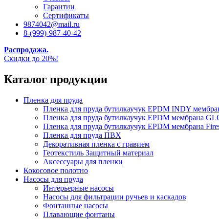
Гарантии
Сертификаты
9874042@mail.ru
8-(999)-987-40-42
Распродажа.
Скидки до 20%!
Каталог продукции
Пленка для пруда
Пленка для пруда бутилкаучук EPDM INDY мембр
Пленка для пруда бутилкаучук EPDM мембрана
Пленка для пруда бутилкаучук EPDM мембрана Fire
Пленка для пруда ПВХ
Декоративная пленка с гравием
Геотекстиль Защитный материал
Аксессуары для пленки
Кокосовое полотно
Насосы для пруда
Интерьерные насосы
Насосы для фильтрации ручьев и каскадов
Фонтанные насосы
Плавающие фонтаны