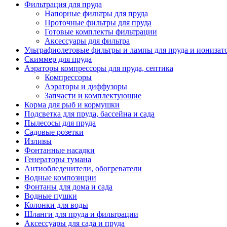
Фильтрация для пруда
Напорные фильтры для пруда
Проточные фильтры для пруда
Готовые комплекты фильтрации
Аксессуары для фильтра
Ультрафиолетовые фильтры и лампы для пруда и ионизат
Скиммер для пруда
Аэраторы компрессоры для пруда, септика
Компрессоры
Аэраторы и диффузоры
Запчасти и комплектующие
Корма для рыб и кормушки
Подсветка для пруда, бассейна и сада
Пылесосы для пруда
Садовые розетки
Изливы
Фонтанные насадки
Генераторы тумана
Антиобледенители, обогреватели
Водные композиции
Фонтаны для дома и сада
Водные пушки
Колонки для воды
Шланги для пруда и фильтрации
Аксессуары для сада и пруда