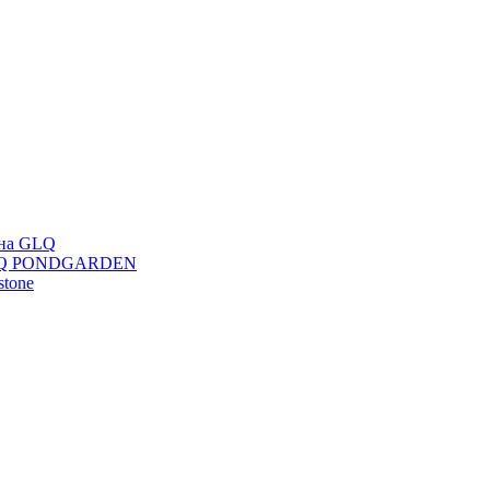
ана GLQ
 GLQ PONDGARDEN
stone