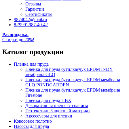
Отзывы
Гарантии
Сертификаты
9874042@mail.ru
8-(999)-987-40-42
Распродажа.
Скидки до 20%!
Каталог продукции
Пленка для пруда
Пленка для пруда бутилкаучук EPDM INDY
мембрана GLQ
Пленка для пруда бутилкаучук EPDM мембрана
GLQ PONDGARDEN
Пленка для пруда бутилкаучук EPDM мембрана
Firestone
Пленка для пруда ПВХ
Декоративная пленка с гравием
Геотекстиль Защитный материал
Аксессуары для пленки
Кокосовое полотно
Насосы для пруда