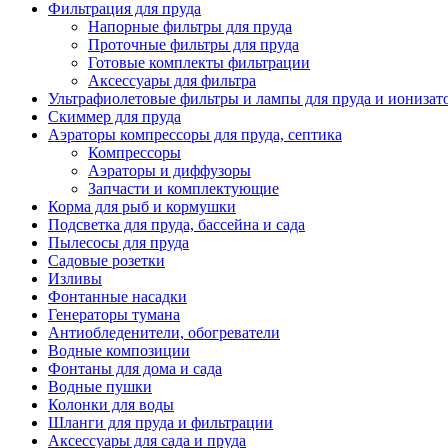
Фильтрация для пруда
Напорные фильтры для пруда
Проточные фильтры для пруда
Готовые комплекты фильтрации
Аксессуары для фильтра
Ультрафиолетовые фильтры и лампы для пруда и ионизат
Скиммер для пруда
Аэраторы компрессоры для пруда, септика
Компрессоры
Аэраторы и диффузоры
Запчасти и комплектующие
Корма для рыб и кормушки
Подсветка для пруда, бассейна и сада
Пылесосы для пруда
Садовые розетки
Изливы
Фонтанные насадки
Генераторы тумана
Антиобледенители, обогреватели
Водные композиции
Фонтаны для дома и сада
Водные пушки
Колонки для воды
Шланги для пруда и фильтрации
Аксессуары для сада и пруда