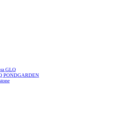
ана GLQ
 GLQ PONDGARDEN
stone