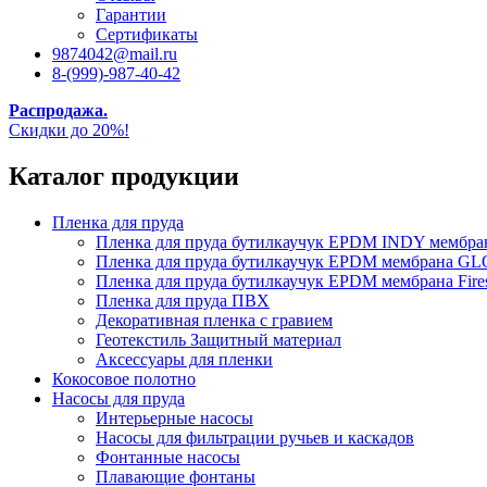
Гарантии
Сертификаты
9874042@mail.ru
8-(999)-987-40-42
Распродажа.
Скидки до 20%!
Каталог продукции
Пленка для пруда
Пленка для пруда бутилкаучук EPDM INDY мембр
Пленка для пруда бутилкаучук EPDM мембрана
Пленка для пруда бутилкаучук EPDM мембрана Fire
Пленка для пруда ПВХ
Декоративная пленка с гравием
Геотекстиль Защитный материал
Аксессуары для пленки
Кокосовое полотно
Насосы для пруда
Интерьерные насосы
Насосы для фильтрации ручьев и каскадов
Фонтанные насосы
Плавающие фонтаны