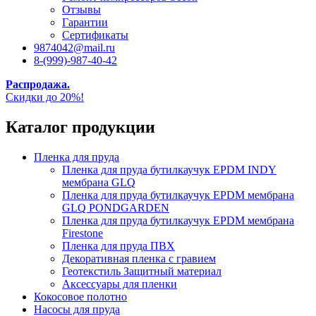
Отзывы
Гарантии
Сертификаты
9874042@mail.ru
8-(999)-987-40-42
Распродажа.
Скидки до 20%!
Каталог продукции
Пленка для пруда
Пленка для пруда бутилкаучук EPDM INDY
мембрана GLQ
Пленка для пруда бутилкаучук EPDM мембрана
GLQ PONDGARDEN
Пленка для пруда бутилкаучук EPDM мембрана
Firestone
Пленка для пруда ПВХ
Декоративная пленка с гравием
Геотекстиль Защитный материал
Аксессуары для пленки
Кокосовое полотно
Насосы для пруда