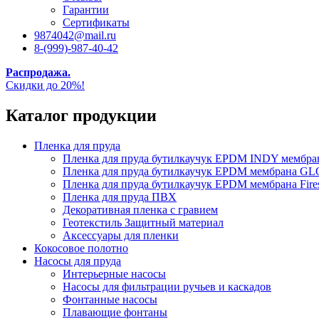
Гарантии
Сертификаты
9874042@mail.ru
8-(999)-987-40-42
Распродажа.
Скидки до 20%!
Каталог продукции
Пленка для пруда
Пленка для пруда бутилкаучук EPDM INDY мембр
Пленка для пруда бутилкаучук EPDM мембрана
Пленка для пруда бутилкаучук EPDM мембрана Fire
Пленка для пруда ПВХ
Декоративная пленка с гравием
Геотекстиль Защитный материал
Аксессуары для пленки
Кокосовое полотно
Насосы для пруда
Интерьерные насосы
Насосы для фильтрации ручьев и каскадов
Фонтанные насосы
Плавающие фонтаны