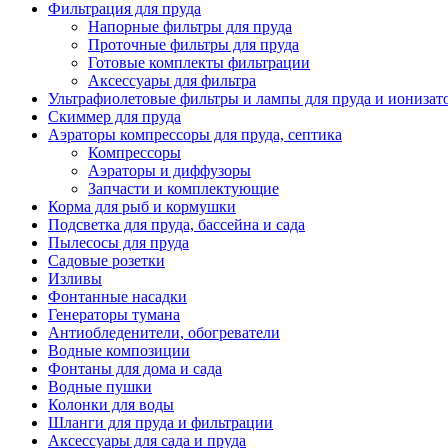
Фильтрация для пруда
Напорные фильтры для пруда
Проточные фильтры для пруда
Готовые комплекты фильтрации
Аксессуары для фильтра
Ультрафиолетовые фильтры и лампы для пруда и ионизат
Скиммер для пруда
Аэраторы компрессоры для пруда, септика
Компрессоры
Аэраторы и диффузоры
Запчасти и комплектующие
Корма для рыб и кормушки
Подсветка для пруда, бассейна и сада
Пылесосы для пруда
Садовые розетки
Изливы
Фонтанные насадки
Генераторы тумана
Антиобледенители, обогреватели
Водные композиции
Фонтаны для дома и сада
Водные пушки
Колонки для воды
Шланги для пруда и фильтрации
Аксессуары для сада и пруда