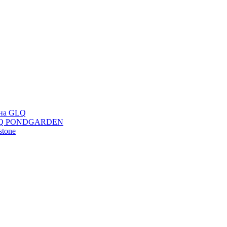
ана GLQ
 GLQ PONDGARDEN
stone