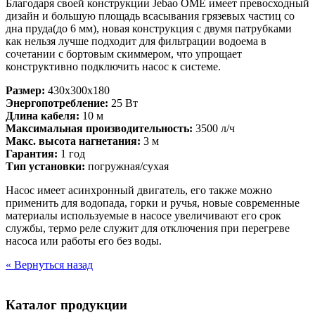
Благодаря своей конструкции Jebao OME имеет превосходный
дизайн и большую площадь всасывания грязевых частиц со
дна пруда(до 6 мм), новая конструкция с двумя патрубками
как нельзя лучше подходит для фильтрации водоема в
сочетании с бортовым скиммером, что упрощает
конструктивно подключить насос к системе.
Размер:
430x300x180
Энергопотребление:
25 Вт
Длина кабеля:
10 м
Максимальная производительность:
3500 л/ч
Макс. высота нагнетания:
3 м
Гарантия:
1 год
Тип установки:
погружная/сухая
Насос имеет асинхронный двигатель, его также можно
применить для водопада, горки и ручья, новые современные
материалы используемые в насосе увеличивают его срок
службы, термо реле служит для отключения при перегреве
насоса или работы его без воды.
« Вернуться назад
Каталог продукции