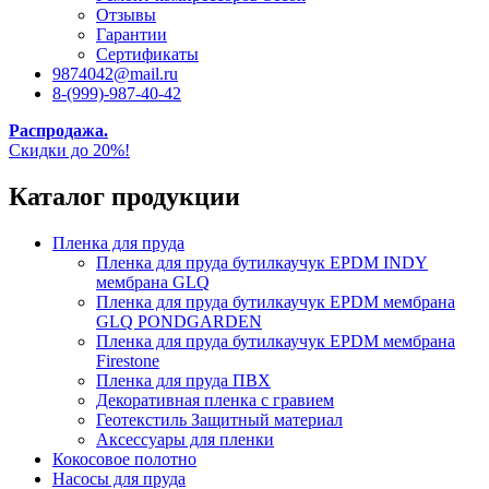
Отзывы
Гарантии
Сертификаты
9874042@mail.ru
8-(999)-987-40-42
Распродажа.
Скидки до 20%!
Каталог продукции
Пленка для пруда
Пленка для пруда бутилкаучук EPDM INDY
мембрана GLQ
Пленка для пруда бутилкаучук EPDM мембрана
GLQ PONDGARDEN
Пленка для пруда бутилкаучук EPDM мембрана
Firestone
Пленка для пруда ПВХ
Декоративная пленка с гравием
Геотекстиль Защитный материал
Аксессуары для пленки
Кокосовое полотно
Насосы для пруда