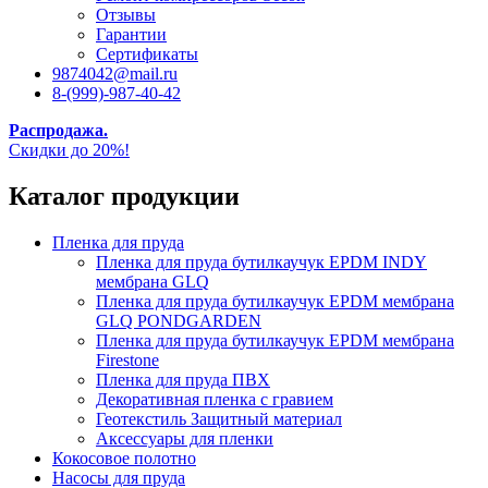
Отзывы
Гарантии
Сертификаты
9874042@mail.ru
8-(999)-987-40-42
Распродажа.
Скидки до 20%!
Каталог продукции
Пленка для пруда
Пленка для пруда бутилкаучук EPDM INDY
мембрана GLQ
Пленка для пруда бутилкаучук EPDM мембрана
GLQ PONDGARDEN
Пленка для пруда бутилкаучук EPDM мембрана
Firestone
Пленка для пруда ПВХ
Декоративная пленка с гравием
Геотекстиль Защитный материал
Аксессуары для пленки
Кокосовое полотно
Насосы для пруда