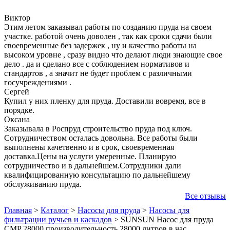
Виктор
Этим летом заказывал работы по созданию пруда на своем
участке. работой очень доволен , так как сроки сдачи были
своевременные без задержек , ну и качество работы на
высоком уровне , сразу видно что делают люди знающие свое
дело . да и сделано все с соблюдением нормативов и
стандартов , а значит не будет проблем с различными
госучреждениями .
Сергей
Купил у них пленку для пруда. Доставили вовремя, все в
порядке.
Оксана
Заказывала в Роспруд строительство пруда под ключ.
Сотрудничеством осталась довольна. Все работы были
выполнены качетвенно и в срок, своевременная
доставка.Цены на услуги умеренные. Планирую
сотрудничество и в дальнейшем.Сотрудники дали
квалифицированную консультацию по дальнейшему
обслуживанию пруда.
Все отзывы
Главная
>
Каталог
>
Насосы для пруда
>
Насосы для
фильтрации ручьев и каскадов
>
SUNSUN Насос для пруда
CMP 28000 производительность 28000 литров в час