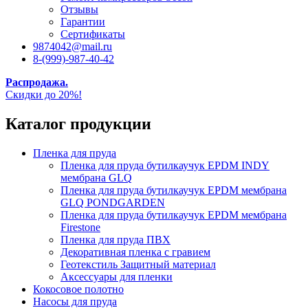
Отзывы
Гарантии
Сертификаты
9874042@mail.ru
8-(999)-987-40-42
Распродажа.
Скидки до 20%!
Каталог продукции
Пленка для пруда
Пленка для пруда бутилкаучук EPDM INDY
мембрана GLQ
Пленка для пруда бутилкаучук EPDM мембрана
GLQ PONDGARDEN
Пленка для пруда бутилкаучук EPDM мембрана
Firestone
Пленка для пруда ПВХ
Декоративная пленка с гравием
Геотекстиль Защитный материал
Аксессуары для пленки
Кокосовое полотно
Насосы для пруда