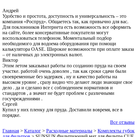
Андрей
Удобство и простота, доступность и универсальность – это
компания «Роспруд». Общаетесь так, как привычно для вас.
Для поклонников Интернета есть возможность все оформить
на сайте, более консервативные покупатели могут
воспользоваться телефоном. Моментальный подбор
необходимого для водоема оборудования при помощи
калькулятора OASE. Широкие возможности при оплате заказа
– от наличных до электронных валют.
Виктор
Этим летом заказывал работы по созданию пруда на своем
участке. работой очень доволен , так как сроки сдачи были
своевременные без задержек , ну и качество работы на
высоком уровне , сразу видно что делают люди знающие свое
дело . да и сделано все с соблюдением нормативов и
стандартов , а значит не будет проблем с различными
госучреждениями .
Сергей
Купил у них пленку для пруда. Доставили вовремя, все в
порядке.
Все отзывы
Главная
>
Каталог
>
Расходные материалы
>
Комплекты губок
для фильтров
>
SUNSUN Фильтрующий мат для фильтра CUF