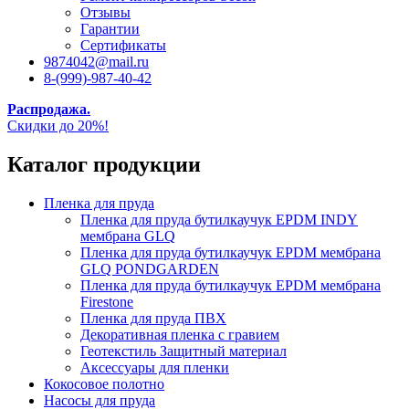
Отзывы
Гарантии
Сертификаты
9874042@mail.ru
8-(999)-987-40-42
Распродажа.
Скидки до 20%!
Каталог продукции
Пленка для пруда
Пленка для пруда бутилкаучук EPDM INDY
мембрана GLQ
Пленка для пруда бутилкаучук EPDM мембрана
GLQ PONDGARDEN
Пленка для пруда бутилкаучук EPDM мембрана
Firestone
Пленка для пруда ПВХ
Декоративная пленка с гравием
Геотекстиль Защитный материал
Аксессуары для пленки
Кокосовое полотно
Насосы для пруда