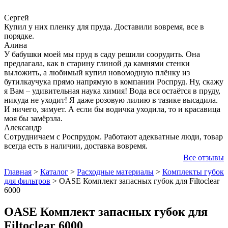
Сергей
Купил у них пленку для пруда. Доставили вовремя, все в
порядке.
Алина
У бабушки моей мы пруд в саду решили соорудить. Она
предлагала, как в старину глиной да камнями стенки
выложить, а любимый купил новомодную плёнку из
бутилкаучука прямо напрямую в компании Роспруд. Ну, скажу
я Вам – удивительная наука химия! Вода вся остаётся в пруду,
никуда не уходит! Я даже розовую лилию в тазике высадила.
И ничего, зимует. А если бы водичка уходила, то и красавица
моя бы замёрзла.
Александр
Сотрудничаем с Роспрудом. Работают адекватные люди, товар
всегда есть в наличии, доставка вовремя.
Все отзывы
Главная
>
Каталог
>
Расходные материалы
>
Комплекты губок
для фильтров
>
OASE Комплект запасных губок для Filtoclear
6000
OASE Комплект запасных губок для
Filtoclear 6000