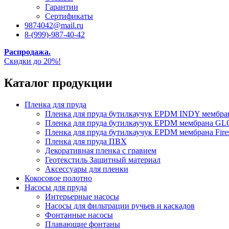
Гарантии
Сертификаты
9874042@mail.ru
8-(999)-987-40-42
Распродажа.
Скидки до 20%!
Каталог продукции
Пленка для пруда
Пленка для пруда бутилкаучук EPDM INDY мембр
Пленка для пруда бутилкаучук EPDM мембрана
Пленка для пруда бутилкаучук EPDM мембрана Fire
Пленка для пруда ПВХ
Декоративная пленка с гравием
Геотекстиль Защитный материал
Аксессуары для пленки
Кокосовое полотно
Насосы для пруда
Интерьерные насосы
Насосы для фильтрации ручьев и каскадов
Фонтанные насосы
Плавающие фонтаны