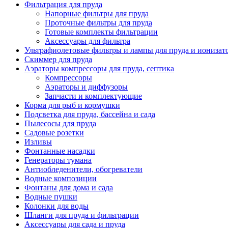
Фильтрация для пруда
Напорные фильтры для пруда
Проточные фильтры для пруда
Готовые комплекты фильтрации
Аксессуары для фильтра
Ультрафиолетовые фильтры и лампы для пруда и ионизат
Скиммер для пруда
Аэраторы компрессоры для пруда, септика
Компрессоры
Аэраторы и диффузоры
Запчасти и комплектующие
Корма для рыб и кормушки
Подсветка для пруда, бассейна и сада
Пылесосы для пруда
Садовые розетки
Изливы
Фонтанные насадки
Генераторы тумана
Антиобледенители, обогреватели
Водные композиции
Фонтаны для дома и сада
Водные пушки
Колонки для воды
Шланги для пруда и фильтрации
Аксессуары для сада и пруда