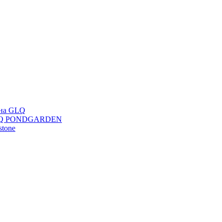
ана GLQ
 GLQ PONDGARDEN
stone