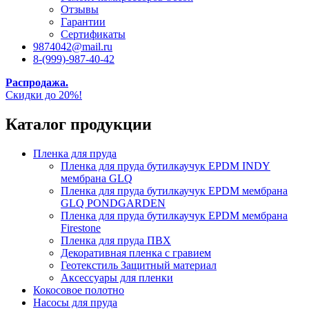
Отзывы
Гарантии
Сертификаты
9874042@mail.ru
8-(999)-987-40-42
Распродажа.
Скидки до 20%!
Каталог продукции
Пленка для пруда
Пленка для пруда бутилкаучук EPDM INDY
мембрана GLQ
Пленка для пруда бутилкаучук EPDM мембрана
GLQ PONDGARDEN
Пленка для пруда бутилкаучук EPDM мембрана
Firestone
Пленка для пруда ПВХ
Декоративная пленка с гравием
Геотекстиль Защитный материал
Аксессуары для пленки
Кокосовое полотно
Насосы для пруда