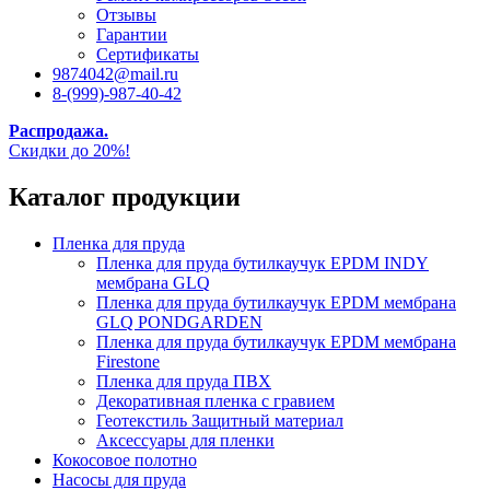
Отзывы
Гарантии
Сертификаты
9874042@mail.ru
8-(999)-987-40-42
Распродажа.
Скидки до 20%!
Каталог продукции
Пленка для пруда
Пленка для пруда бутилкаучук EPDM INDY
мембрана GLQ
Пленка для пруда бутилкаучук EPDM мембрана
GLQ PONDGARDEN
Пленка для пруда бутилкаучук EPDM мембрана
Firestone
Пленка для пруда ПВХ
Декоративная пленка с гравием
Геотекстиль Защитный материал
Аксессуары для пленки
Кокосовое полотно
Насосы для пруда