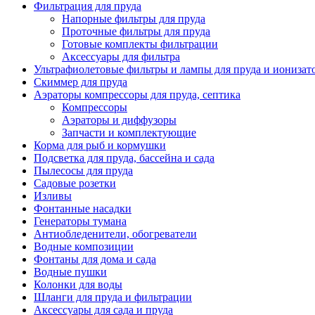
Фильтрация для пруда
Напорные фильтры для пруда
Проточные фильтры для пруда
Готовые комплекты фильтрации
Аксессуары для фильтра
Ультрафиолетовые фильтры и лампы для пруда и ионизат
Скиммер для пруда
Аэраторы компрессоры для пруда, септика
Компрессоры
Аэраторы и диффузоры
Запчасти и комплектующие
Корма для рыб и кормушки
Подсветка для пруда, бассейна и сада
Пылесосы для пруда
Садовые розетки
Изливы
Фонтанные насадки
Генераторы тумана
Антиобледенители, обогреватели
Водные композиции
Фонтаны для дома и сада
Водные пушки
Колонки для воды
Шланги для пруда и фильтрации
Аксессуары для сада и пруда