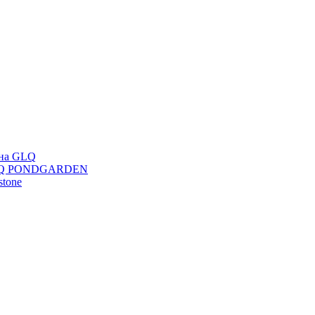
ана GLQ
 GLQ PONDGARDEN
stone