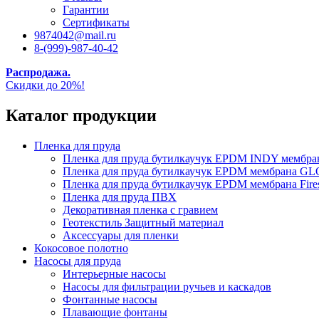
Гарантии
Сертификаты
9874042@mail.ru
8-(999)-987-40-42
Распродажа.
Скидки до 20%!
Каталог продукции
Пленка для пруда
Пленка для пруда бутилкаучук EPDM INDY мембр
Пленка для пруда бутилкаучук EPDM мембрана
Пленка для пруда бутилкаучук EPDM мембрана Fire
Пленка для пруда ПВХ
Декоративная пленка с гравием
Геотекстиль Защитный материал
Аксессуары для пленки
Кокосовое полотно
Насосы для пруда
Интерьерные насосы
Насосы для фильтрации ручьев и каскадов
Фонтанные насосы
Плавающие фонтаны