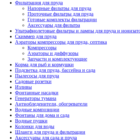
Фильтрация для пруда
Напорные фильтры для пруда
Проточные фильтры для пруда
Готовые комплекты фильтрации
Аксессуары для фильтра
Ультрафиолетовые фильтры и лампы для пруда и ионизат
Скиммер для пруда
Аэраторы компрессоры для пруда, септика
Компрессоры
Аэраторы и диффузоры
Запчасти и комплектующие
Корма для рыб и кормушки
Подсветка для пруда, бассейна и сада
Пылесосы для пруда
Садовые розетки
Изливы
Фонтанные насадки
Генераторы тумана
Антиобледенители, обогреватели
Водные композиции
Фонтаны для дома и сада
Водные пушки
Колонки для воды
Шланги для пруда и фильтрации
Аксессуары для сада и пруда