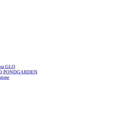
ана GLQ
 GLQ PONDGARDEN
stone