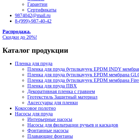
Гарантии
Сертификаты
9874042@mail.ru
8-(999)-987-40-42
Распродажа.
Скидки до 20%!
Каталог продукции
Пленка для пруда
Пленка для пруда бутилкаучук EPDM INDY мембр
Пленка для пруда бутилкаучук EPDM мембрана
Пленка для пруда бутилкаучук EPDM мембрана Fire
Пленка для пруда ПВХ
Декоративная пленка с гравием
Геотекстиль Защитный материал
Аксессуары для пленки
Кокосовое полотно
Насосы для пруда
Интерьерные насосы
Насосы для фильтрации ручьев и каскадов
Фонтанные насосы
Плавающие фонтаны