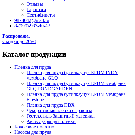
Отзывы
Гарантии
Сертификаты
9874042@mail.ru
8-(999)-987-40-42
Распродажа.
Скидки до 20%!
Каталог продукции
Пленка для пруда
Пленка для пруда бутилкаучук EPDM INDY
мембрана GLQ
Пленка для пруда бутилкаучук EPDM мембрана
GLQ PONDGARDEN
Пленка для пруда бутилкаучук EPDM мембрана
Firestone
Пленка для пруда ПВХ
Декоративная пленка с гравием
Геотекстиль Защитный материал
Аксессуары для пленки
Кокосовое полотно
Насосы для пруда