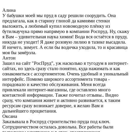
Алина
У бабушки моей мы пруд в саду решили соорудить. Она
предлагала, как в старину глиной да камнями стенки
выложить, а любимый купил новомодную плёнку из
бутилкаучука прямо напрямую в компании Роспруд. Ну, скажу
я Вам – удивительная наука химия! Вода вся остаётся в пруду,
никуда не уходит! Я даже розовую лилию в тазике высадила.
И ничего, зимует. А если бы водичка уходила, то и красавица
моя бы замёрзла.
Антон
Зашел на сайт "РосПруд", уж насколько я тугодум в интернет-
сайтах, но здесь сразу стало понятно, куда нажимать и как
ознакомиться с ассортиментом. Очень удобный и уникальный
интерфейс. Помимо широкого ассортимента товара -
порадовало и качество обслуживания. Меня всегда
привлекали интернет-магазины, где оставлено много
контактной информации. Также почитал отзывы.. Видно
сразу, что компания живет и активно развивается, к таким
ресурсам сразу возникает доверие, я желаю Вам и
дальнейшего процветания.
Оксана
Заказывала в Роспруд строительство пруда под ключ.
Сотрудничеством осталась довольна. Все работы были