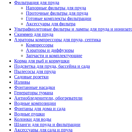
Фильтрация для пруда
Напорные фильтры для пруда
Проточные фильтры для пруда
Готовые комплекты фильтрации
Аксессуары для фильтра
Ультрафиолетовые фильтры и лампы для пруда и ионизат
Скиммер для пруда
Аэраторы компрессоры для пруда, септика
Компрессоры
Аэраторы и диффузоры
Запчасти и комплектующие
Корма для рыб и кормушки
Подсветка для пруда, бассейна и сада
Пылесосы для пруда
Садовые розетки
Изливы
Фонтанные насадки
Генераторы тумана
Антиобледенители, обогреватели
Водные композиции
Фонтаны для дома и сада
Водные пушки
Колонки для воды
Шланги для пруда и фильтрации
Аксессуары для сада и пруда