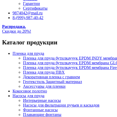
Гарантии
Сертификаты
9874042@mail.ru
8-(999)-987-40-42
Распродажа.
Скидки до 20%!
Каталог продукции
Пленка для пруда
Пленка для пруда бутилкаучук EPDM INDY мембр
Пленка для пруда бутилкаучук EPDM мембрана
Пленка для пруда бутилкаучук EPDM мембрана Fire
Пленка для пруда ПВХ
Декоративная пленка с гравием
Геотекстиль Защитный материал
Аксессуары для пленки
Кокосовое полотно
Насосы для пруда
Интерьерные насосы
Насосы для фильтрации ручьев и каскадов
Фонтанные насосы
Плавающие фонтаны