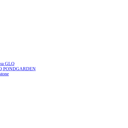
ана GLQ
 GLQ PONDGARDEN
stone