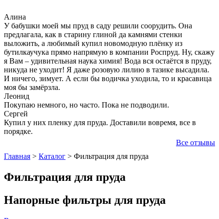
Алина
У бабушки моей мы пруд в саду решили соорудить. Она
предлагала, как в старину глиной да камнями стенки
выложить, а любимый купил новомодную плёнку из
бутилкаучука прямо напрямую в компании Роспруд. Ну, скажу
я Вам – удивительная наука химия! Вода вся остаётся в пруду,
никуда не уходит! Я даже розовую лилию в тазике высадила.
И ничего, зимует. А если бы водичка уходила, то и красавица
моя бы замёрзла.
Леонид
Покупаю немного, но часто. Пока не подводили.
Сергей
Купил у них пленку для пруда. Доставили вовремя, все в
порядке.
Все отзывы
Главная
>
Каталог
>
Фильтрация для пруда
Фильтрация для пруда
Напорные фильтры для пруда