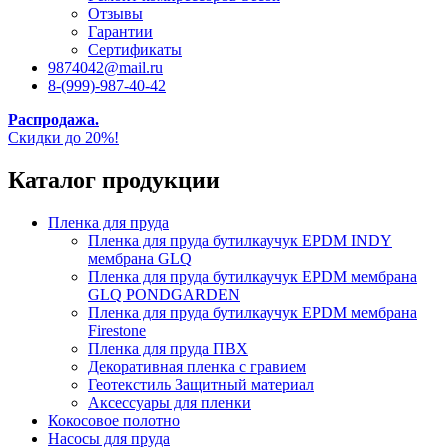
Отзывы
Гарантии
Сертификаты
9874042@mail.ru
8-(999)-987-40-42
Распродажа.
Скидки до 20%!
Каталог продукции
Пленка для пруда
Пленка для пруда бутилкаучук EPDM INDY
мембрана GLQ
Пленка для пруда бутилкаучук EPDM мембрана
GLQ PONDGARDEN
Пленка для пруда бутилкаучук EPDM мембрана
Firestone
Пленка для пруда ПВХ
Декоративная пленка с гравием
Геотекстиль Защитный материал
Аксессуары для пленки
Кокосовое полотно
Насосы для пруда