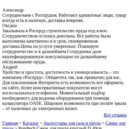
Александр
Сотрудничаем с Роспрудом. Работают адекватные люди, товар
всегда есть в наличии, доставка вовремя.
Оксана
Заказывала в Роспруд строительство пруда под ключ.
Сотрудничеством осталась довольна. Все работы были
выполнены качетвенно и в срок, своевременная
доставка.Цены на услуги умеренные. Планирую
сотрудничество и в дальнейшем.Сотрудники дали
квалифицированную консультацию по дальнейшему
обслуживанию пруда.
Андрей
Удобство и простота, доступность и универсальность – это
компания «Роспруд». Общаетесь так, как привычно для вас.
Для поклонников Интернета есть возможность все оформить
на сайте, более консервативные покупатели могут
воспользоваться телефоном. Моментальный подбор
необходимого для водоема оборудования при помощи
калькулятора OASE. Широкие возможности при оплате заказа
– от наличных до электронных валют.
Все отзывы
Главная
>
Каталог
>
Аксессуары для сада и пруда
>
Сачки для
пруда
>
Pondtech Сачок для пруда круглый D 40см