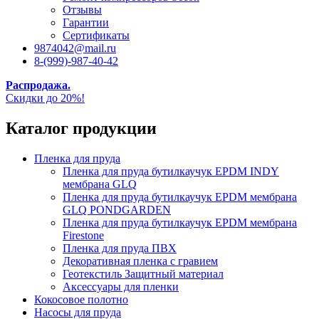
Отзывы
Гарантии
Сертификаты
9874042@mail.ru
8-(999)-987-40-42
Распродажа.
Скидки до 20%!
Каталог продукции
Пленка для пруда
Пленка для пруда бутилкаучук EPDM INDY
мембрана GLQ
Пленка для пруда бутилкаучук EPDM мембрана
GLQ PONDGARDEN
Пленка для пруда бутилкаучук EPDM мембрана
Firestone
Пленка для пруда ПВХ
Декоративная пленка с гравием
Геотекстиль Защитный материал
Аксессуары для пленки
Кокосовое полотно
Насосы для пруда