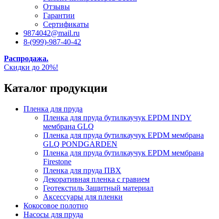
Отзывы
Гарантии
Сертификаты
9874042@mail.ru
8-(999)-987-40-42
Распродажа.
Скидки до 20%!
Каталог продукции
Пленка для пруда
Пленка для пруда бутилкаучук EPDM INDY
мембрана GLQ
Пленка для пруда бутилкаучук EPDM мембрана
GLQ PONDGARDEN
Пленка для пруда бутилкаучук EPDM мембрана
Firestone
Пленка для пруда ПВХ
Декоративная пленка с гравием
Геотекстиль Защитный материал
Аксессуары для пленки
Кокосовое полотно
Насосы для пруда