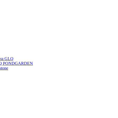
ана GLQ
 GLQ PONDGARDEN
stone