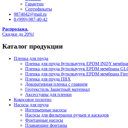
Гарантии
Сертификаты
9874042@mail.ru
8-(999)-987-40-42
Распродажа.
Скидки до 20%!
Каталог продукции
Пленка для пруда
Пленка для пруда бутилкаучук EPDM INDY мембр
Пленка для пруда бутилкаучук EPDM мембрана
Пленка для пруда бутилкаучук EPDM мембрана Fire
Пленка для пруда ПВХ
Декоративная пленка с гравием
Геотекстиль Защитный материал
Аксессуары для пленки
Кокосовое полотно
Насосы для пруда
Интерьерные насосы
Насосы для фильтрации ручьев и каскадов
Фонтанные насосы
Плавающие фонтаны