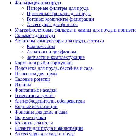
Фильтрация для пруда
Напорные фильтры для пруда
Проточные фильтры для пруда
Готовые комплекты фильтрации
Аксессуары для фильтра
Ультрафиолетовые фильтры и лампы для пруда и ионизат
Скиммер для пруда
Аэраторы компрессоры для пруда, септика
Компрессоры
Аэраторы и диффузоры
Запчасти и комплектующие
Корма для рыб и кормушки
Подсветка для пруда, бассейна и сада
Пылесосы для пруда
Садовые розетки
Изливы
Фонтанные насадки
Генераторы тумана
Антиобледенители, обогреватели
Водные композиции
Фонтаны для дома и сада
Водные пушки
Колонки для воды
Шланги для пруда и фильтрации
Аксессуары для сада и пруда