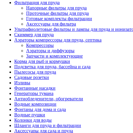
Фильтрация для пруда
Напорные фильтры для пруда
Проточные фильтры для пруда
Готовые комплекты фильтрации
Аксессуары для фильтра
Ультрафиолетовые фильтры и лампы для пруда и ионизат
Скиммер для пруда
Аэраторы компрессоры для пруда, септика
Компрессоры
Аэраторы и диффузоры
Запчасти и комплектующие
Корма для рыб и кормушки
Подсветка для пруда, бассейна и сада
Пылесосы для пруда
Садовые розетки
Изливы
Фонтанные насадки
Генераторы тумана
Антиобледенители, обогреватели
Водные композиции
Фонтаны для дома и сада
Водные пушки
Колонки для воды
Шланги для пруда и фильтрации
Аксессуары для сада и пруда