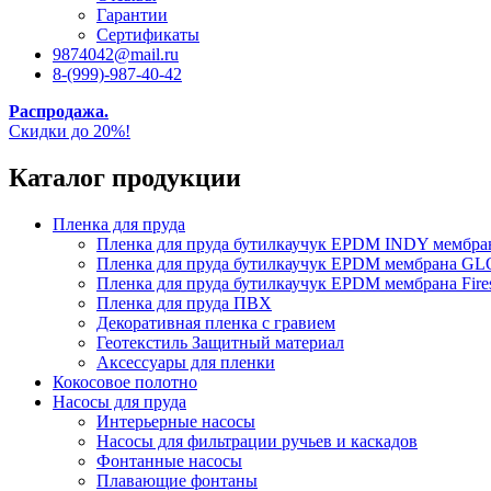
Гарантии
Сертификаты
9874042@mail.ru
8-(999)-987-40-42
Распродажа.
Скидки до 20%!
Каталог продукции
Пленка для пруда
Пленка для пруда бутилкаучук EPDM INDY мембр
Пленка для пруда бутилкаучук EPDM мембрана
Пленка для пруда бутилкаучук EPDM мембрана Fire
Пленка для пруда ПВХ
Декоративная пленка с гравием
Геотекстиль Защитный материал
Аксессуары для пленки
Кокосовое полотно
Насосы для пруда
Интерьерные насосы
Насосы для фильтрации ручьев и каскадов
Фонтанные насосы
Плавающие фонтаны