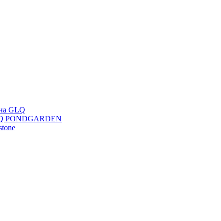
ана GLQ
 GLQ PONDGARDEN
stone